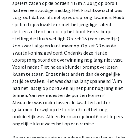
spelers zaten op de borden 4 t/m 7. Jorg op bord 1
had een eenvoudige middag. Het krachtsverschil was
zo groot dat we al snel op voorsprong kwamen. Huub
spelend op 5 kwakte er met het jeugdige talent
dertien zetten theorie op het bord. Een scherpe
stelling die Huub wel ligt. Op zet 15 (een juweeltje)
kon zwart al geen kant meer op. Op zet 23 was de
zwarte koning gevloerd. Ondanks deze riante
voorsprong stond de overwinning nog lang niet vast.
Vooral nadat Piet na een blunder prompt verloren
kwam te staan. Er zat niets anders dan de ongelijke
strijd te staken. Het was daarna lang spannend. Wim
had het lastig op bord 2 en hij het punt nog lang niet
binnen. Van wie moesten de punten komen?
Alexander was ondertussen de kwaliteit achter
gekomen. Terwijl op de borden 3 en 4 het nog
onduidelijk was. Alleen Herman op bord 6 met lopers
ongelijke kleur wees het op een remise.
De verlossende punten volgden elkaar snel punt. Joke