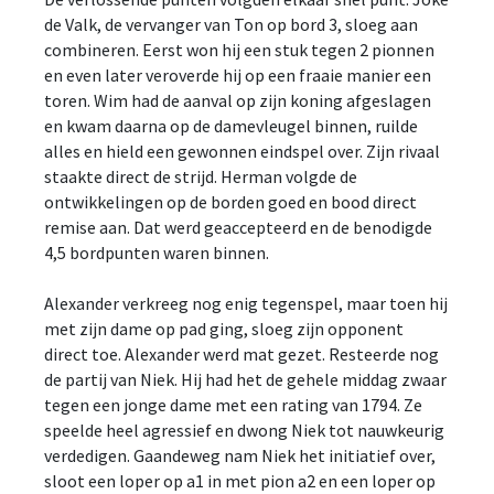
de Valk, de vervanger van Ton op bord 3, sloeg aan
combineren. Eerst won hij een stuk tegen 2 pionnen
en even later veroverde hij op een fraaie manier een
toren. Wim had de aanval op zijn koning afgeslagen
en kwam daarna op de damevleugel binnen, ruilde
alles en hield een gewonnen eindspel over. Zijn rivaal
staakte direct de strijd. Herman volgde de
ontwikkelingen op de borden goed en bood direct
remise aan. Dat werd geaccepteerd en de benodigde
4,5 bordpunten waren binnen.
Alexander verkreeg nog enig tegenspel, maar toen hij
met zijn dame op pad ging, sloeg zijn opponent
direct toe. Alexander werd mat gezet. Resteerde nog
de partij van Niek. Hij had het de gehele middag zwaar
tegen een jonge dame met een rating van 1794. Ze
speelde heel agressief en dwong Niek tot nauwkeurig
verdedigen. Gaandeweg nam Niek het initiatief over,
sloot een loper op a1 in met pion a2 en een loper op